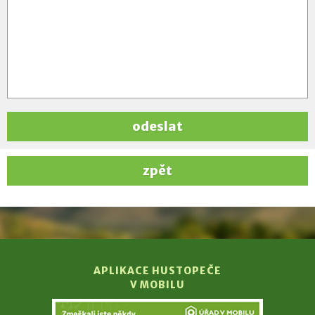
odeslat
zpět
APLIKACE HUSTOPEČE
V MOBILU