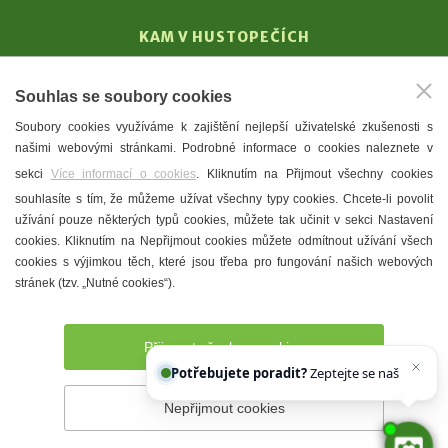
KAM V HUSTOPEČÍCH
Vinařství
Souhlas se soubory cookies
T. G. Masaryk
Soubory cookies využíváme k zajištění nejlepší uživatelské zkušenosti s
Mandloně
našimi webovými stránkami. Podrobné informace o cookies naleznete v
Ubytování
sekci
Více informací o cookies
. Kliknutím na Přijmout všechny cookies
Restaurace
souhlasíte s tím, že můžeme užívat všechny typy cookies. Chcete-li povolit
užívání pouze některých typů cookies, můžete tak učinit v sekci Nastavení
Městské muzeum a galerie
cookies. Kliknutím na Nepřijmout cookies můžete odmítnout užívání všech
Denní meníčka
cookies s výjimkou těch, které jsou třeba pro fungování našich webových
stránek (tzv. „Nutné cookies“).
Mapa města
Přijmout všechny cookies
Potřebujete poradit?
Zeptejte se našeho asist
Nepřijmout cookies
Prohlášení o přístupnosti
Správce webu
2026 © Město
Hustopeče