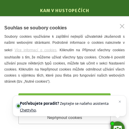
KAM V HUSTOPEČÍCH
Vinařství
Souhlas se soubory cookies
T. G. Masaryk
Soubory cookies využíváme k zajištění nejlepší uživatelské zkušenosti s
Mandloně
našimi webovými stránkami. Podrobné informace o cookies naleznete v
Ubytování
sekci
Více informací o cookies
. Kliknutím na Přijmout všechny cookies
Restaurace
souhlasíte s tím, že můžeme užívat všechny typy cookies. Chcete-li povolit
užívání pouze některých typů cookies, můžete tak učinit v sekci Nastavení
Městské muzeum a galerie
cookies. Kliknutím na Nepřijmout cookies můžete odmítnout užívání všech
Denní meníčka
cookies s výjimkou těch, které jsou třeba pro fungování našich webových
stránek (tzv. „Nutné cookies“).
Mapa města
Přijmout všechny cookies
Potřebujete poradit?
Zeptejte se našeho asistenta
Chettyho
.
Nepřijmout cookies
Prohlášení o přístupnosti
Správce webu
2026 © Město
Hustopeče