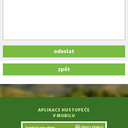
odeslat
zpět
APLIKACE HUSTOPEČE
V MOBILU