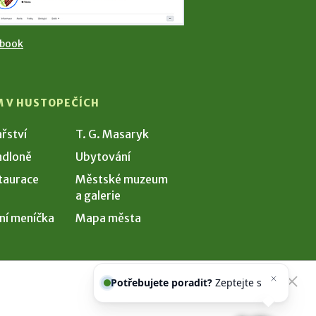
ebook
M V HUSTOPEČÍCH
ařství
T. G. Masaryk
dloně
Ubytování
taurace
Městské muzeum
a galerie
ní meníčka
Mapa města
Potřebujete poradit?
Zeptejte se
našeho asistenta
Ch