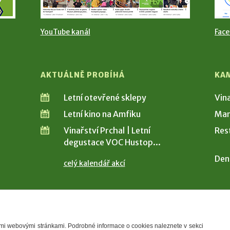
YouTube kanál
Fac
AKTUÁLNĚ PROBÍHÁ
KA
Letní otevřené sklepy
Vin
Letní kino na Amfiku
Man
Vinařství Prchal | Letní
Res
degustace VOC Hustop...
Den
celý kalendář akcí
šimi webovými stránkami. Podrobné informace o cookies naleznete v sekci