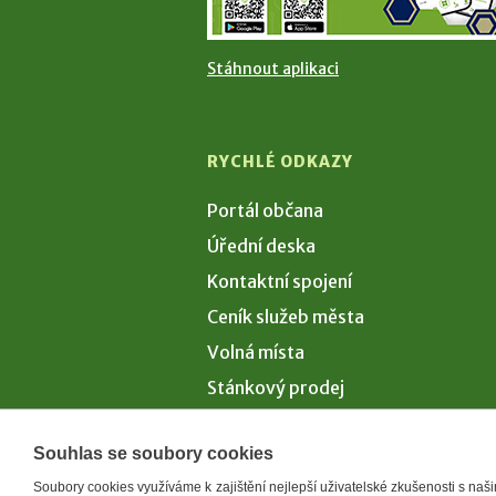
Stáhnout aplikaci
RYCHLÉ ODKAZY
Portál občana
Úřední deska
Kontaktní spojení
Ceník služeb města
Volná místa
Stánkový prodej
Volby 2026
Souhlas se soubory cookies
Soubory cookies využíváme k zajištění nejlepší uživatelské zkušenosti s na