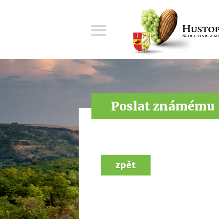
Menu
Poslat známému
zpět