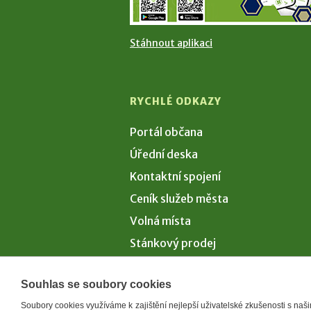
Stáhnout aplikaci
RYCHLÉ ODKAZY
Portál občana
Úřední deska
Kontaktní spojení
Ceník služeb města
Volná místa
Stánkový prodej
Volby 2026
Souhlas se soubory cookies
Soubory cookies využíváme k zajištění nejlepší uživatelské zkušenosti s na