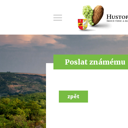
Menu
Poslat známému
zpět