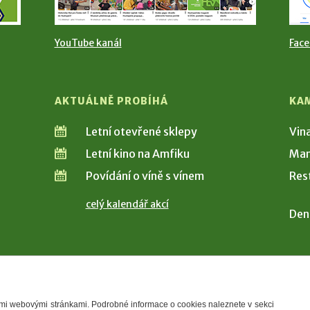
YouTube kanál
Fac
AKTUÁLNĚ PROBÍHÁ
KA
Letní otevřené sklepy
Vin
Letní kino na Amfiku
Man
Povídání o víně s vínem
Res
celý kalendář akcí
Den
šimi webovými stránkami. Podrobné informace o cookies naleznete v sekci