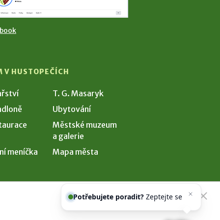
ebook
M V HUSTOPEČÍCH
ařství
T. G. Masaryk
dloně
Ubytování
taurace
Městské muzeum
a galerie
ní meníčka
Mapa města
Potřebujete poradit?
Zeptejte se
našeho asistenta
Chet