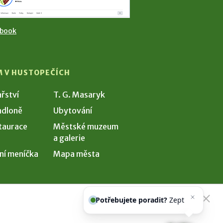
ebook
M V HUSTOPEČÍCH
ařství
T. G. Masaryk
dloně
Ubytování
taurace
Městské muzeum
a galerie
ní meníčka
Mapa města
Potřebujete poradit?
Zeptejte se
našeho asisten