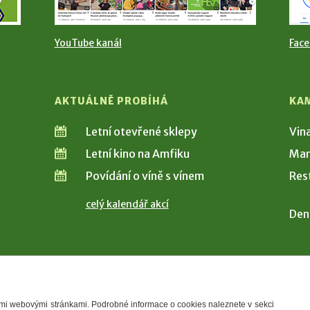
YouTube kanál
Fac
AKTUÁLNĚ PROBÍHÁ
KA
Letní otevřené sklepy
Vin
Letní kino na Amfiku
Man
Povídání o víně s vínem
Res
celý kalendář akcí
Den
šimi webovými stránkami. Podrobné informace o cookies naleznete v sekci