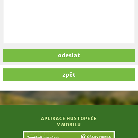
odeslat
zpět
APLIKACE HUSTOPEČE
V MOBILU