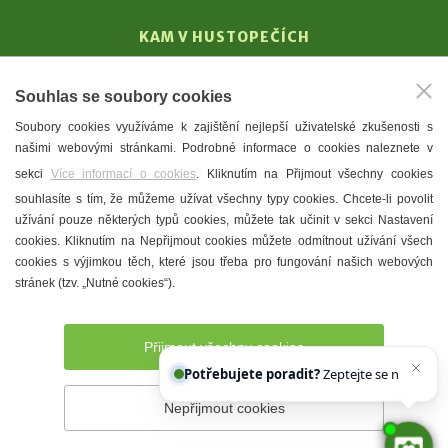
KAM V HUSTOPEČÍCH
Vinařství
Souhlas se soubory cookies
T. G. Masaryk
Soubory cookies využíváme k zajištění nejlepší uživatelské zkušenosti s
Mandloně
našimi webovými stránkami. Podrobné informace o cookies naleznete v
Ubytování
sekci
Více informací o cookies
. Kliknutím na Přijmout všechny cookies
Restaurace
souhlasíte s tím, že můžeme užívat všechny typy cookies. Chcete-li povolit
užívání pouze některých typů cookies, můžete tak učinit v sekci Nastavení
Městské muzeum a galerie
cookies. Kliknutím na Nepřijmout cookies můžete odmítnout užívání všech
Denní meníčka
cookies s výjimkou těch, které jsou třeba pro fungování našich webových
stránek (tzv. „Nutné cookies“).
Mapa města
Přijmout všechny cookies
Potřebujete poradit?
Zeptejte se našeho asi
Nepřijmout cookies
Prohlášení o přístupnosti
Správce webu
2026 © Město
Hustopeče