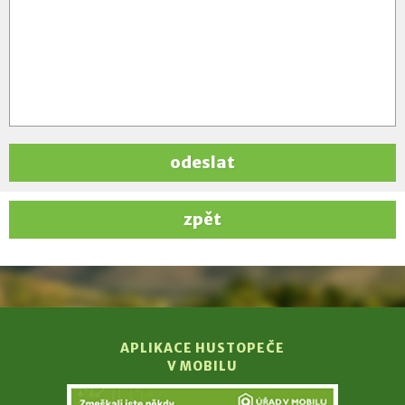
odeslat
zpět
APLIKACE HUSTOPEČE
V MOBILU