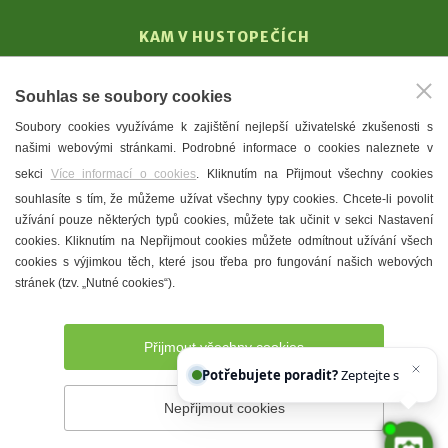
KAM V HUSTOPEČÍCH
Vinařství
Souhlas se soubory cookies
T. G. Masaryk
Soubory cookies využíváme k zajištění nejlepší uživatelské zkušenosti s
Mandloně
našimi webovými stránkami. Podrobné informace o cookies naleznete v
Ubytování
sekci
Více informací o cookies
. Kliknutím na Přijmout všechny cookies
Restaurace
souhlasíte s tím, že můžeme užívat všechny typy cookies. Chcete-li povolit
užívání pouze některých typů cookies, můžete tak učinit v sekci Nastavení
Městské muzeum a galerie
cookies. Kliknutím na Nepřijmout cookies můžete odmítnout užívání všech
Denní meníčka
cookies s výjimkou těch, které jsou třeba pro fungování našich webových
stránek (tzv. „Nutné cookies“).
Mapa města
Přijmout všechny cookies
Potřebujete poradit?
Zeptejte se našeho a
Nepřijmout cookies
Prohlášení o přístupnosti
Správce webu
2026 © Město
Hustopeče