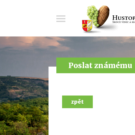
Menu
Poslat známému
zpět