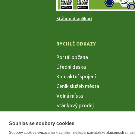
Stáhnout aplikaci
RYCHLÉ ODKAZY
Portál občana
Úřední deska
Kontaktní spojení
Ceník služeb města
Volná místa
Stánkový prodej
Volby 2026
Souhlas se soubory cookies
Soubory cookies využíváme k zajištění nejlepší uživatelské zkušenosti s na