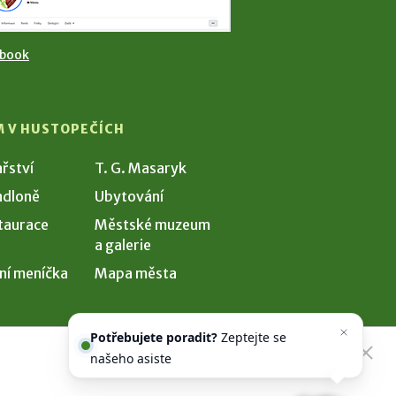
ebook
M V HUSTOPEČÍCH
ařství
T. G. Masaryk
dloně
Ubytování
taurace
Městské muzeum
a galerie
ní meníčka
Mapa města
Potřebujete poradit?
Zeptejte se
našeho asistenta
Chettyho
.