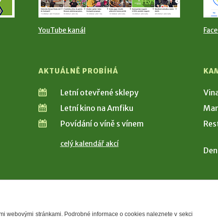
YouTube kanál
Fac
AKTUÁLNĚ PROBÍHÁ
KA
Letní otevřené sklepy
Vin
Letní kino na Amfiku
Man
Povídání o víně s vínem
Res
celý kalendář akcí
Den
šimi webovými stránkami. Podrobné informace o cookies naleznete v sekci