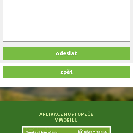
odeslat
zpět
APLIKACE HUSTOPEČE
V MOBILU