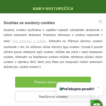
KAM V HUSTOPEČÍCH
Vinařství
Souhlas se soubory cookies
T. G. Masaryk
Soubory cookies využíváme k zajištění nejlepší uživatelské zkušenosti s
Mandloně
našimi webovými stránkami. Podrobné informace o cookies naleznete v
Ubytování
sekci
Více informací o cookies
. Kliknutím na Přijmout všechny cookies
Restaurace
souhlasíte s tím, že můžeme užívat všechny typy cookies. Chcete-li povolit
užívání pouze některých typů cookies, můžete tak učinit v sekci Nastavení
Městské muzeum a galerie
cookies. Kliknutím na Nepřijmout cookies můžete odmítnout užívání všech
Denní meníčka
cookies s výjimkou těch, které jsou třeba pro fungování našich webových
stránek (tzv. „Nutné cookies“).
Mapa města
Přijmout všechny cookies
Potřebujete poradit?
Zeptejte se naš
Nepřijmout cookies
Prohlášení o přístupnosti
Správce webu
2026 © Město
Hustopeče