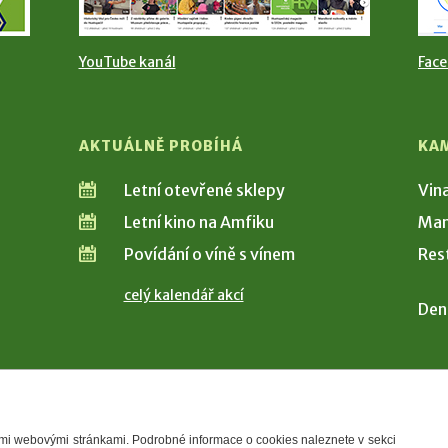
YouTube kanál
Fac
AKTUÁLNĚ PROBÍHÁ
KA
Letní otevřené sklepy
Vin
Letní kino na Amfiku
Man
Povídání o víně s vínem
Res
celý kalendář akcí
Den
šimi webovými stránkami. Podrobné informace o cookies naleznete v sekci