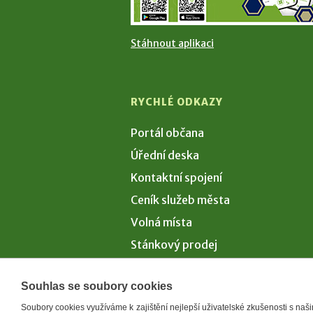
Stáhnout aplikaci
RYCHLÉ ODKAZY
Portál občana
Úřední deska
Kontaktní spojení
Ceník služeb města
Volná místa
Stánkový prodej
Volby 2026
Souhlas se soubory cookies
Soubory cookies využíváme k zajištění nejlepší uživatelské zkušenosti s na