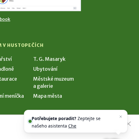
ebook
M V HUSTOPEČÍCH
ařství
T. G. Masaryk
dloně
Ubytování
taurace
Městské muzeum
a galerie
ní meníčka
Mapa města
Potřebujete poradit?
Zeptejte se
našeho asistenta
Chettyho
.