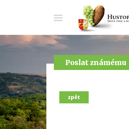
Menu
Poslat známému
zpět