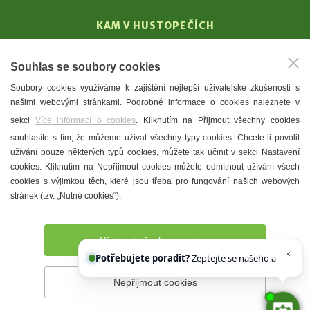
KAM V HUSTOPEČÍCH
Vinařství
Souhlas se soubory cookies
T. G. Masaryk
Soubory cookies využíváme k zajištění nejlepší uživatelské zkušenosti s
Mandloně
našimi webovými stránkami. Podrobné informace o cookies naleznete v
Ubytování
sekci
Více informací o cookies
. Kliknutím na Přijmout všechny cookies
Restaurace
souhlasíte s tím, že můžeme užívat všechny typy cookies. Chcete-li povolit
užívání pouze některých typů cookies, můžete tak učinit v sekci Nastavení
Městské muzeum a galerie
cookies. Kliknutím na Nepřijmout cookies můžete odmítnout užívání všech
Denní meníčka
cookies s výjimkou těch, které jsou třeba pro fungování našich webových
stránek (tzv. „Nutné cookies“).
Mapa města
Přijmout všechny cookies
Potřebujete poradit?
Zeptejte se našeho asistenta
Nepřijmout cookies
Prohlášení o přístupnosti
Správce webu
2026 © Město
Hustopeče