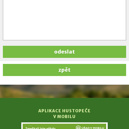
odeslat
zpět
APLIKACE HUSTOPEČE
V MOBILU