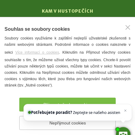
KAM V HUSTOPEČÍCH
Vinařství
Souhlas se soubory cookies
T. G. Masaryk
Soubory cookies využíváme k zajištění nejlepší uživatelské zkušenosti s
Mandloně
našimi webovými stránkami. Podrobné informace o cookies naleznete v
Ubytování
sekci
Více informací o cookies
. Kliknutím na Přijmout všechny cookies
Restaurace
souhlasíte s tím, že můžeme užívat všechny typy cookies. Chcete-li povolit
užívání pouze některých typů cookies, můžete tak učinit v sekci Nastavení
Městské muzeum a galerie
cookies. Kliknutím na Nepřijmout cookies můžete odmítnout užívání všech
Denní meníčka
cookies s výjimkou těch, které jsou třeba pro fungování našich webových
stránek (tzv. „Nutné cookies“).
Mapa města
Přijmout všechny cookies
Potřebujete poradit?
Zeptejte se našeho asistenta
Chett
Nepřijmout cookies
Prohlášení o přístupnosti
Správce webu
2026 © Město
Hustopeče