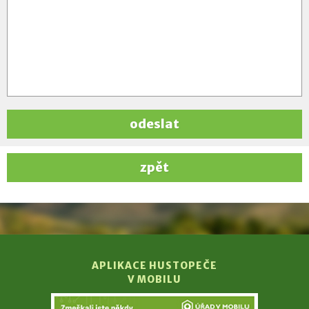
odeslat
zpět
APLIKACE HUSTOPEČE
V MOBILU