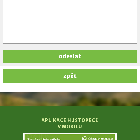
odeslat
zpět
APLIKACE HUSTOPEČE
V MOBILU