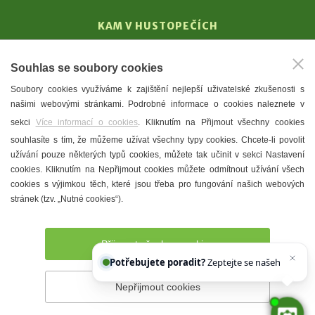
KAM V HUSTOPEČÍCH
Vinařství
Souhlas se soubory cookies
T. G. Masaryk
Soubory cookies využíváme k zajištění nejlepší uživatelské zkušenosti s
Mandloně
našimi webovými stránkami. Podrobné informace o cookies naleznete v
Ubytování
sekci
Více informací o cookies
. Kliknutím na Přijmout všechny cookies
Restaurace
souhlasíte s tím, že můžeme užívat všechny typy cookies. Chcete-li povolit
užívání pouze některých typů cookies, můžete tak učinit v sekci Nastavení
Městské muzeum a galerie
cookies. Kliknutím na Nepřijmout cookies můžete odmítnout užívání všech
Denní meníčka
cookies s výjimkou těch, které jsou třeba pro fungování našich webových
stránek (tzv. „Nutné cookies“).
Mapa města
Přijmout všechny cookies
Potřebujete poradit?
Zeptejte se našeho asisten
Nepřijmout cookies
Prohlášení o přístupnosti
Správce webu
2026 © Město
Hustopeče