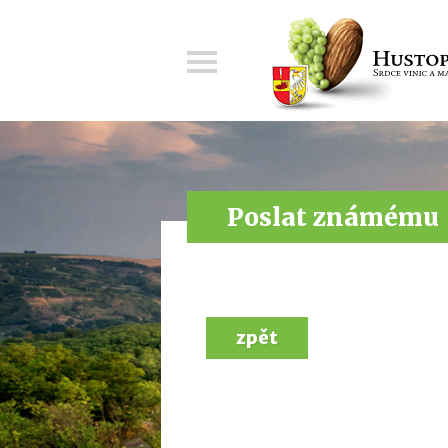
Menu
Poslat známému
zpět