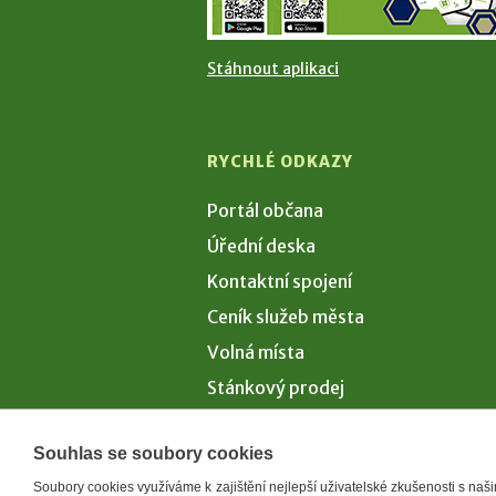
Stáhnout aplikaci
RYCHLÉ ODKAZY
Portál občana
Úřední deska
Kontaktní spojení
Ceník služeb města
Volná místa
Stánkový prodej
Volby 2026
Souhlas se soubory cookies
Soubory cookies využíváme k zajištění nejlepší uživatelské zkušenosti s na