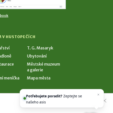
ebook
M V HUSTOPEČÍCH
ařství
T. G. Masaryk
dloně
Ubytování
taurace
Městské muzeum
a galerie
ní meníčka
Mapa města
Potřebujete poradit?
Zeptejte se
našeho asistenta
Chettyho
.