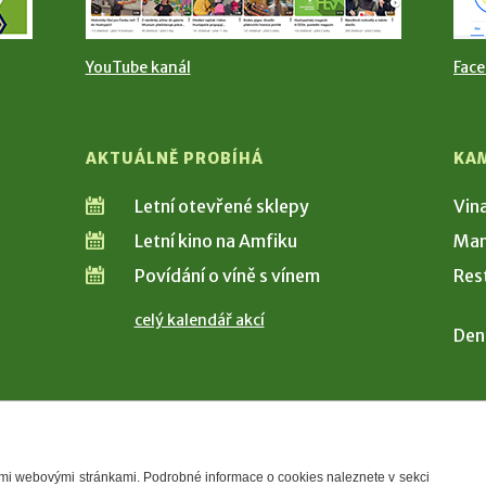
YouTube kanál
Fac
AKTUÁLNĚ PROBÍHÁ
KA
Letní otevřené sklepy
Vin
Letní kino na Amfiku
Man
Povídání o víně s vínem
Res
celý kalendář akcí
Den
šimi webovými stránkami. Podrobné informace o cookies naleznete v sekci