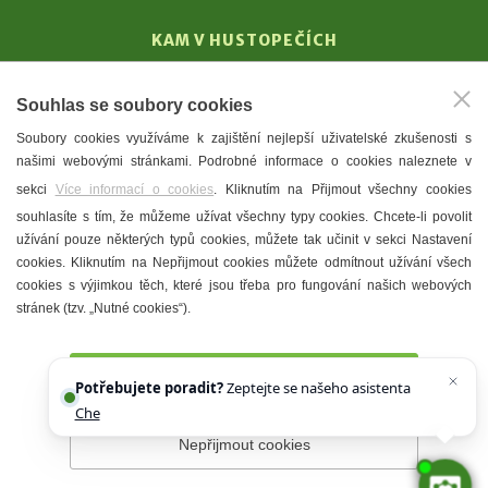
KAM V HUSTOPEČÍCH
Vinařství
Souhlas se soubory cookies
T. G. Masaryk
Soubory cookies využíváme k zajištění nejlepší uživatelské zkušenosti s
Mandloně
našimi webovými stránkami. Podrobné informace o cookies naleznete v
Ubytování
sekci
Více informací o cookies
. Kliknutím na Přijmout všechny cookies
Restaurace
souhlasíte s tím, že můžeme užívat všechny typy cookies. Chcete-li povolit
užívání pouze některých typů cookies, můžete tak učinit v sekci Nastavení
Městské muzeum a galerie
cookies. Kliknutím na Nepřijmout cookies můžete odmítnout užívání všech
Denní meníčka
cookies s výjimkou těch, které jsou třeba pro fungování našich webových
stránek (tzv. „Nutné cookies“).
Mapa města
Přijmout všechny cookies
Potřebujete poradit?
Zeptejte se našeho asistenta
Chettyho
.
Nepřijmout cookies
Prohlášení o přístupnosti
Správce webu
2026 © Město
Hustopeče