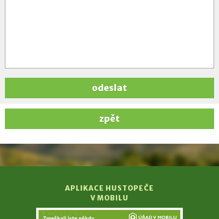
odeslat
zpět
APLIKACE HUSTOPEČE
V MOBILU