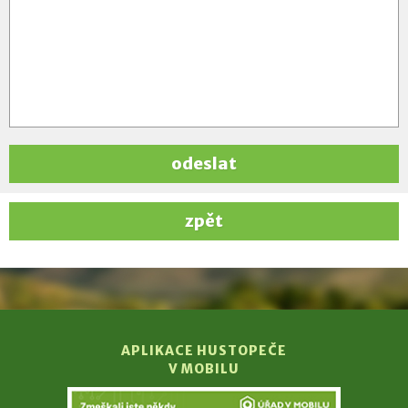
odeslat
zpět
APLIKACE HUSTOPEČE
V MOBILU