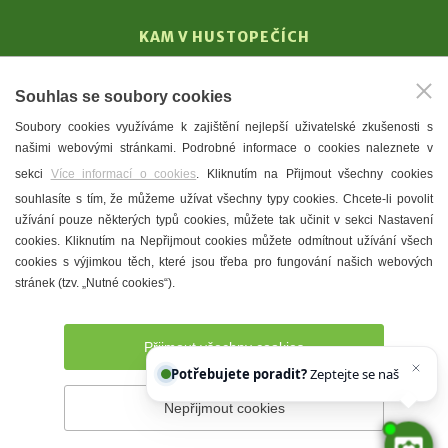
KAM V HUSTOPEČÍCH
Vinařství
Souhlas se soubory cookies
T. G. Masaryk
Soubory cookies využíváme k zajištění nejlepší uživatelské zkušenosti s
Mandloně
našimi webovými stránkami. Podrobné informace o cookies naleznete v
Ubytování
sekci
Více informací o cookies
. Kliknutím na Přijmout všechny cookies
Restaurace
souhlasíte s tím, že můžeme užívat všechny typy cookies. Chcete-li povolit
užívání pouze některých typů cookies, můžete tak učinit v sekci Nastavení
Městské muzeum a galerie
cookies. Kliknutím na Nepřijmout cookies můžete odmítnout užívání všech
Denní meníčka
cookies s výjimkou těch, které jsou třeba pro fungování našich webových
stránek (tzv. „Nutné cookies“).
Mapa města
Přijmout všechny cookies
Potřebujete poradit?
Zeptejte se našeho asist
Nepřijmout cookies
Prohlášení o přístupnosti
Správce webu
2026 © Město
Hustopeče