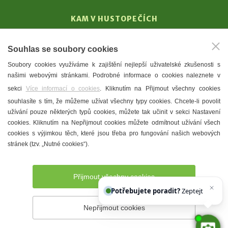
KAM V HUSTOPEČÍCH
Vinařství
Souhlas se soubory cookies
T. G. Masaryk
Soubory cookies využíváme k zajištění nejlepší uživatelské zkušenosti s
Mandloně
našimi webovými stránkami. Podrobné informace o cookies naleznete v
Ubytování
sekci
Více informací o cookies
. Kliknutím na Přijmout všechny cookies
Restaurace
souhlasíte s tím, že můžeme užívat všechny typy cookies. Chcete-li povolit
užívání pouze některých typů cookies, můžete tak učinit v sekci Nastavení
Městské muzeum a galerie
cookies. Kliknutím na Nepřijmout cookies můžete odmítnout užívání všech
Denní meníčka
cookies s výjimkou těch, které jsou třeba pro fungování našich webových
stránek (tzv. „Nutné cookies“).
Mapa města
Přijmout všechny cookies
Potřebujete poradit?
Zeptejte se našeh
Nepřijmout cookies
Prohlášení o přístupnosti
Správce webu
2026 © Město
Hustopeče