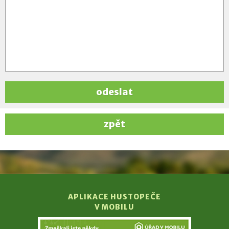
odeslat
zpět
APLIKACE HUSTOPEČE
V MOBILU