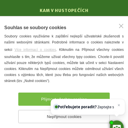
KAM V HUSTOPEČÍCH
Vinařství
Souhlas se soubory cookies
T. G. Masaryk
Soubory cookies využíváme k zajištění nejlepší uživatelské zkušenosti s
Mandloně
našimi webovými stránkami. Podrobné informace o cookies naleznete v
Ubytování
sekci
Více informací o cookies
. Kliknutím na Přijmout všechny cookies
Restaurace
souhlasíte s tím, že můžeme užívat všechny typy cookies. Chcete-li povolit
užívání pouze některých typů cookies, můžete tak učinit v sekci Nastavení
Městské muzeum a galerie
cookies. Kliknutím na Nepřijmout cookies můžete odmítnout užívání všech
Denní meníčka
cookies s výjimkou těch, které jsou třeba pro fungování našich webových
stránek (tzv. „Nutné cookies“).
Mapa města
Přijmout všechny cookies
Potřebujete poradit?
Zeptejte se našeho as
Nepřijmout cookies
Prohlášení o přístupnosti
Správce webu
2026 © Město
Hustopeče