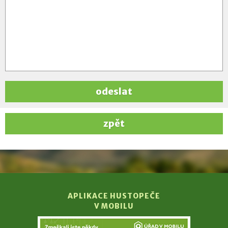
odeslat
zpět
APLIKACE HUSTOPEČE
V MOBILU