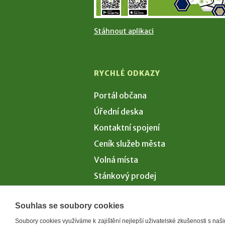
Stáhnout aplikaci
RYCHLÉ ODKAZY
Portál občana
Úřední deska
Kontaktní spojení
Ceník služeb města
Volná místa
Stánkový prodej
Volby 2026
Souhlas se soubory cookies
Soubory cookies využíváme k zajištění nejlepší uživatelské zkušenosti s na