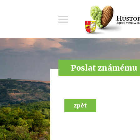
Menu
Poslat známému
zpět