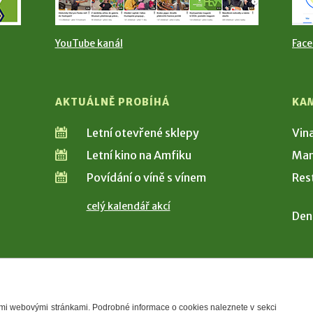
YouTube kanál
Fac
AKTUÁLNĚ PROBÍHÁ
KA
Letní otevřené sklepy
Vin
Letní kino na Amfiku
Man
Povídání o víně s vínem
Res
celý kalendář akcí
Den
šimi webovými stránkami. Podrobné informace o cookies naleznete v sekci