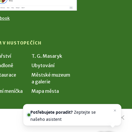
ebook
M V HUSTOPEČÍCH
ařství
T. G. Masaryk
dloně
Ubytování
taurace
Městské muzeum
a galerie
ní meníčka
Mapa města
Potřebujete poradit?
Zeptejte se
našeho asistenta
Chettyho
.