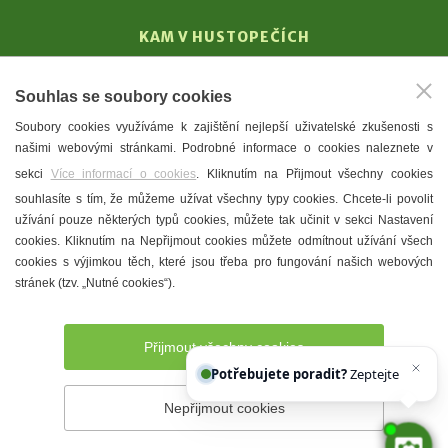
KAM V HUSTOPEČÍCH
Vinařství
Souhlas se soubory cookies
T. G. Masaryk
Soubory cookies využíváme k zajištění nejlepší uživatelské zkušenosti s
Mandloně
našimi webovými stránkami. Podrobné informace o cookies naleznete v
Ubytování
sekci
Více informací o cookies
. Kliknutím na Přijmout všechny cookies
Restaurace
souhlasíte s tím, že můžeme užívat všechny typy cookies. Chcete-li povolit
užívání pouze některých typů cookies, můžete tak učinit v sekci Nastavení
Městské muzeum a galerie
cookies. Kliknutím na Nepřijmout cookies můžete odmítnout užívání všech
Denní meníčka
cookies s výjimkou těch, které jsou třeba pro fungování našich webových
stránek (tzv. „Nutné cookies“).
Mapa města
Přijmout všechny cookies
Potřebujete poradit?
Zeptejte se našeho
Nepřijmout cookies
Prohlášení o přístupnosti
Správce webu
2026 © Město
Hustopeče