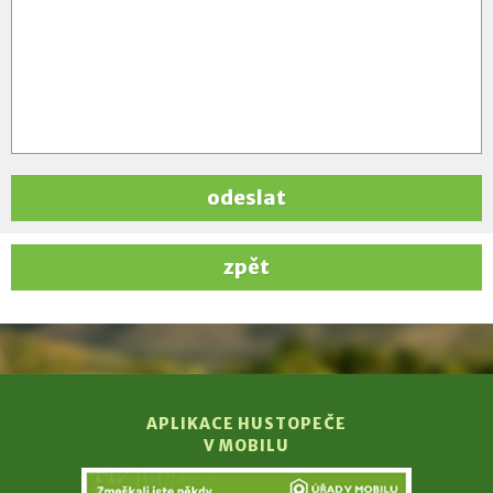
odeslat
zpět
APLIKACE HUSTOPEČE
V MOBILU