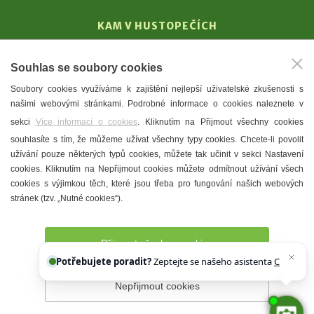
KAM V HUSTOPEČÍCH
Vinařství
Souhlas se soubory cookies
T. G. Masaryk
Soubory cookies využíváme k zajištění nejlepší uživatelské zkušenosti s
Mandloně
našimi webovými stránkami. Podrobné informace o cookies naleznete v
Ubytování
sekci
Více informací o cookies
. Kliknutím na Přijmout všechny cookies
Restaurace
souhlasíte s tím, že můžeme užívat všechny typy cookies. Chcete-li povolit
užívání pouze některých typů cookies, můžete tak učinit v sekci Nastavení
Městské muzeum a galerie
cookies. Kliknutím na Nepřijmout cookies můžete odmítnout užívání všech
Denní meníčka
cookies s výjimkou těch, které jsou třeba pro fungování našich webových
stránek (tzv. „Nutné cookies“).
Mapa města
Přijmout všechny cookies
Potřebujete poradit?
Zeptejte se našeho asistenta
Chettyho
.
Nepřijmout cookies
Prohlášení o přístupnosti
Správce webu
2026 © Město
Hustopeče