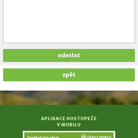
odeslat
zpět
APLIKACE HUSTOPEČE
V MOBILU