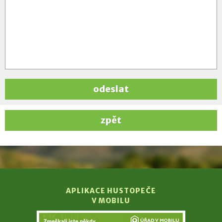
odeslat
zpět
APLIKACE HUSTOPEČE
V MOBILU