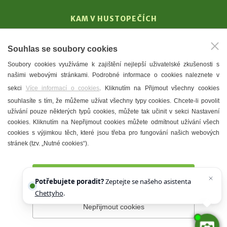
KAM V HUSTOPEČÍCH
Vinařství
Souhlas se soubory cookies
T. G. Masaryk
Soubory cookies využíváme k zajištění nejlepší uživatelské zkušenosti s
Mandloně
našimi webovými stránkami. Podrobné informace o cookies naleznete v
Ubytování
sekci
Více informací o cookies
. Kliknutím na Přijmout všechny cookies
Restaurace
souhlasíte s tím, že můžeme užívat všechny typy cookies. Chcete-li povolit
užívání pouze některých typů cookies, můžete tak učinit v sekci Nastavení
Městské muzeum a galerie
cookies. Kliknutím na Nepřijmout cookies můžete odmítnout užívání všech
Denní meníčka
cookies s výjimkou těch, které jsou třeba pro fungování našich webových
stránek (tzv. „Nutné cookies“).
Mapa města
Přijmout všechny cookies
Potřebujete poradit?
Zeptejte se našeho asistenta
Chettyho
.
Nepřijmout cookies
Prohlášení o přístupnosti
Správce webu
2026 © Město
Hustopeče