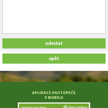
odeslat
zpět
APLIKACE HUSTOPEČE
V MOBILU