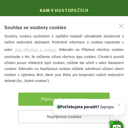
KAM V HUSTOPEČÍCH
Vinařství
Souhlas se soubory cookies
T. G. Masaryk
Soubory cookies využíváme k zajištění nejlepší uživatelské zkušenosti s
Mandloně
našimi webovými stránkami. Podrobné informace o cookies naleznete v
Ubytování
sekci
Více informací o cookies
. Kliknutím na Přijmout všechny cookies
Restaurace
souhlasíte s tím, že můžeme užívat všechny typy cookies. Chcete-li povolit
užívání pouze některých typů cookies, můžete tak učinit v sekci Nastavení
Městské muzeum a galerie
cookies. Kliknutím na Nepřijmout cookies můžete odmítnout užívání všech
Denní meníčka
cookies s výjimkou těch, které jsou třeba pro fungování našich webových
stránek (tzv. „Nutné cookies“).
Mapa města
Přijmout všechny cookies
Potřebujete poradit?
Zeptejte se našeh
Nepřijmout cookies
Prohlášení o přístupnosti
Správce webu
2026 © Město
Hustopeče