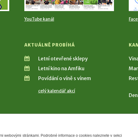
YouTube kanál
Fac
AKTUÁLNĚ PROBÍHÁ
KA
Letní otevřené sklepy
Vin
Letní kino na Amfiku
Man
Povídání o víně s vínem
Res
celý kalendář akcí
Den
šimi webovými stránkami. Podrobné informace o cookies naleznete v sekci