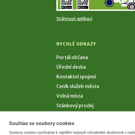
Stáhnout aplikaci
RYCHLÉ ODKAZY
Portál občana
Úřední deska
Kontaktní spojení
Ceník služeb města
Volná místa
Stánkový prodej
Volby 2026
Souhlas se soubory cookies
Soubory cookies využíváme k zajištění nejlepší uživatelské zkušenosti s na