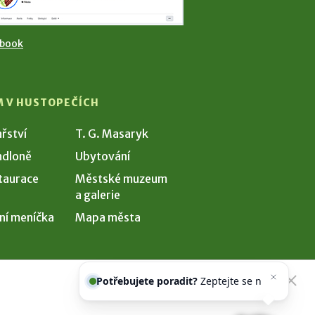
ebook
M V HUSTOPEČÍCH
ařství
T. G. Masaryk
dloně
Ubytování
taurace
Městské muzeum
a galerie
ní meníčka
Mapa města
Potřebujete poradit?
Zeptejte se
našeho asistenta
Chett