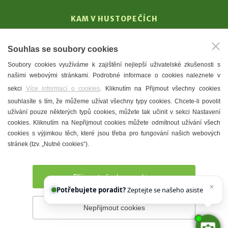
KAM V HUSTOPEČÍCH
Vinařství
Souhlas se soubory cookies
T. G. Masaryk
Soubory cookies využíváme k zajištění nejlepší uživatelské zkušenosti s
Mandloně
našimi webovými stránkami. Podrobné informace o cookies naleznete v
Ubytování
sekci
Více informací o cookies
. Kliknutím na Přijmout všechny cookies
Restaurace
souhlasíte s tím, že můžeme užívat všechny typy cookies. Chcete-li povolit
užívání pouze některých typů cookies, můžete tak učinit v sekci Nastavení
Městské muzeum a galerie
cookies. Kliknutím na Nepřijmout cookies můžete odmítnout užívání všech
Denní meníčka
cookies s výjimkou těch, které jsou třeba pro fungování našich webových
stránek (tzv. „Nutné cookies“).
Mapa města
Přijmout všechny cookies
Potřebujete poradit?
Zeptejte se našeho asistenta
Chet
Nepřijmout cookies
Prohlášení o přístupnosti
Správce webu
2026 © Město
Hustopeče