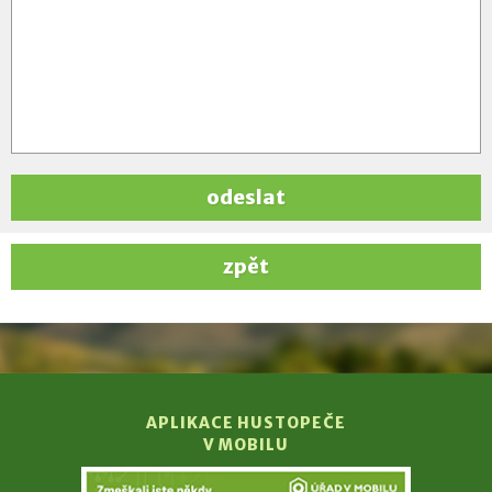
odeslat
zpět
APLIKACE HUSTOPEČE
V MOBILU