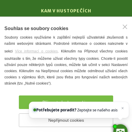
KAM V HUSTOPEČÍCH
Vinařství
Souhlas se soubory cookies
T. G. Masaryk
Soubory cookies využíváme k zajištění nejlepší uživatelské zkušenosti s
Mandloně
našimi webovými stránkami. Podrobné informace o cookies naleznete v
Ubytování
sekci
Více informací o cookies
. Kliknutím na Přijmout všechny cookies
Restaurace
souhlasíte s tím, že můžeme užívat všechny typy cookies. Chcete-li povolit
užívání pouze některých typů cookies, můžete tak učinit v sekci Nastavení
Městské muzeum a galerie
cookies. Kliknutím na Nepřijmout cookies můžete odmítnout užívání všech
Denní meníčka
cookies s výjimkou těch, které jsou třeba pro fungování našich webových
stránek (tzv. „Nutné cookies“).
Mapa města
Přijmout všechny cookies
Potřebujete poradit?
Zeptejte se našeho asistenta
Ch
Nepřijmout cookies
Prohlášení o přístupnosti
Správce webu
2026 © Město
Hustopeče