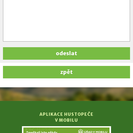
odeslat
zpět
APLIKACE HUSTOPEČE
V MOBILU