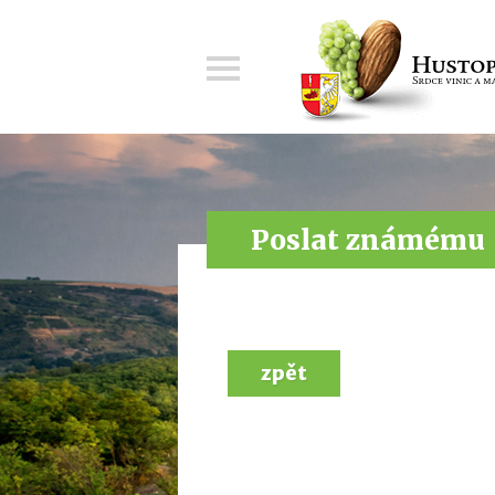
Menu
Poslat známému
zpět