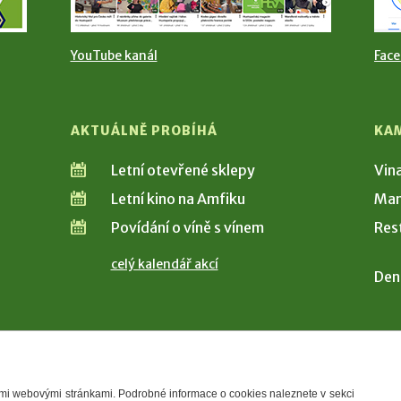
YouTube kanál
Fac
AKTUÁLNĚ PROBÍHÁ
KA
Letní otevřené sklepy
Vin
Letní kino na Amfiku
Man
Povídání o víně s vínem
Res
celý kalendář akcí
Den
šimi webovými stránkami. Podrobné informace o cookies naleznete v sekci