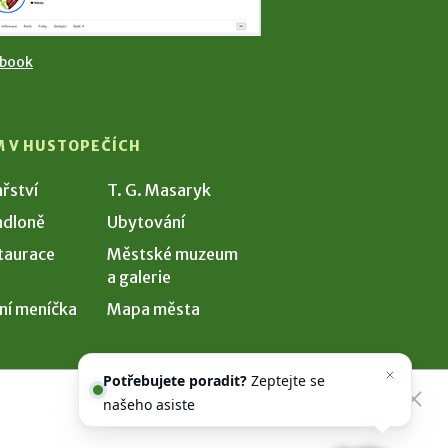
ebook
M V HUSTOPEČÍCH
ařství
T. G. Masaryk
dloně
Ubytování
taurace
Městské muzeum
a galerie
ní meníčka
Mapa města
Potřebujete poradit?
Zeptejte se
našeho asistenta
Chettyho
.