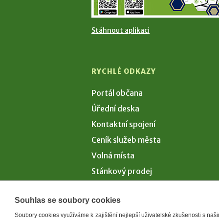
Stáhnout aplikaci
RYCHLÉ ODKAZY
Portál občana
Úřední deska
Kontaktní spojení
Ceník služeb města
Volná místa
Stánkový prodej
Volby 2026
Souhlas se soubory cookies
Soubory cookies využíváme k zajištění nejlepší uživatelské zkušenosti s na