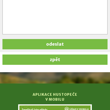
odeslat
zpět
APLIKACE HUSTOPEČE
V MOBILU