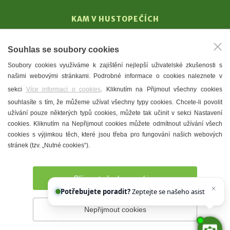
KAM V HUSTOPEČÍCH
Vinařství
Souhlas se soubory cookies
T. G. Masaryk
Soubory cookies využíváme k zajištění nejlepší uživatelské zkušenosti s
Mandloně
našimi webovými stránkami. Podrobné informace o cookies naleznete v
Ubytování
sekci
Více informací o cookies
. Kliknutím na Přijmout všechny cookies
Restaurace
souhlasíte s tím, že můžeme užívat všechny typy cookies. Chcete-li povolit
užívání pouze některých typů cookies, můžete tak učinit v sekci Nastavení
Městské muzeum a galerie
cookies. Kliknutím na Nepřijmout cookies můžete odmítnout užívání všech
Denní meníčka
cookies s výjimkou těch, které jsou třeba pro fungování našich webových
stránek (tzv. „Nutné cookies“).
Mapa města
Přijmout všechny cookies
Potřebujete poradit?
Zeptejte se našeho asistenta
Che
Nepřijmout cookies
Prohlášení o přístupnosti
Správce webu
2026 © Město
Hustopeče