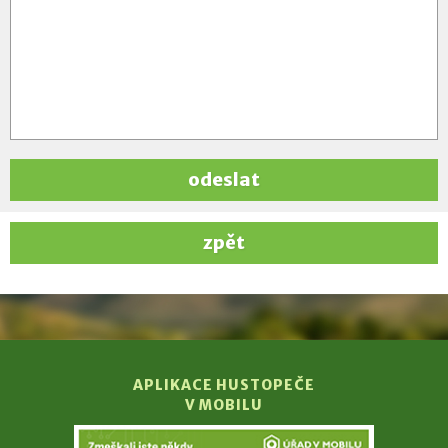
odeslat
zpět
APLIKACE HUSTOPEČE
V MOBILU