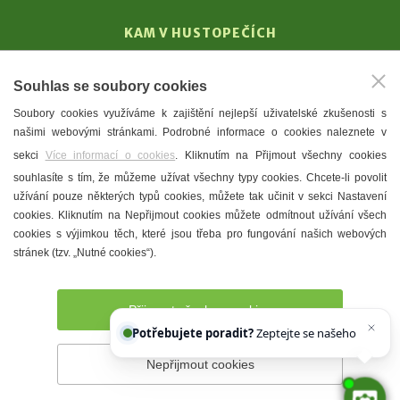
KAM V HUSTOPEČÍCH
Vinařství
Souhlas se soubory cookies
T. G. Masaryk
Soubory cookies využíváme k zajištění nejlepší uživatelské zkušenosti s
Mandloně
našimi webovými stránkami. Podrobné informace o cookies naleznete v
Ubytování
sekci
Více informací o cookies
. Kliknutím na Přijmout všechny cookies
Restaurace
souhlasíte s tím, že můžeme užívat všechny typy cookies. Chcete-li povolit
užívání pouze některých typů cookies, můžete tak učinit v sekci Nastavení
Městské muzeum a galerie
cookies. Kliknutím na Nepřijmout cookies můžete odmítnout užívání všech
Denní meníčka
cookies s výjimkou těch, které jsou třeba pro fungování našich webových
stránek (tzv. „Nutné cookies“).
Mapa města
Přijmout všechny cookies
Potřebujete poradit?
Zeptejte se našeho asistenta
Nepřijmout cookies
Prohlášení o přístupnosti
Správce webu
2026 © Město
Hustopeče