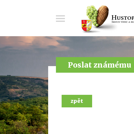
Menu
Poslat známému
zpět