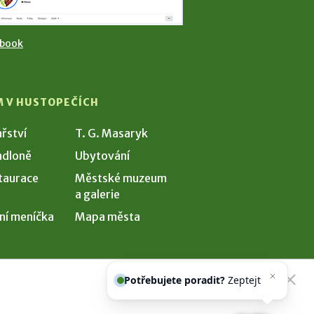
ebook
M V HUSTOPEČÍCH
ařství
T. G. Masaryk
dloně
Ubytování
taurace
Městské muzeum
a galerie
ní meníčka
Mapa města
Potřebujete poradit?
Zeptejte se
našeho asistenta