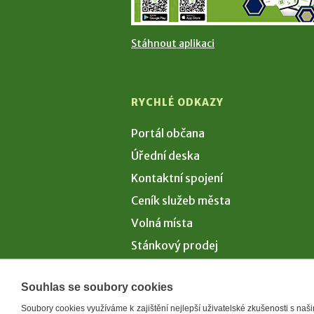
Stáhnout aplikaci
RYCHLÉ ODKAZY
Portál občana
Úřední deska
Kontaktní spojení
Ceník služeb města
Volná místa
Stánkový prodej
Volby 2026
Souhlas se soubory cookies
Soubory cookies využíváme k zajištění nejlepší uživatelské zkušenosti s na