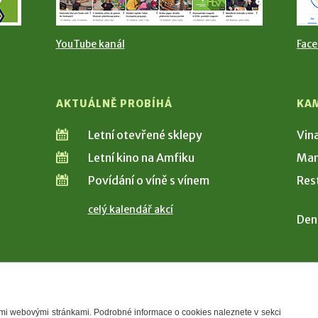
YouTube kanál
Fac
AKTUÁLNĚ PROBÍHÁ
KA
Letní otevřené sklepy
Vin
Letní kino na Amfiku
Man
Povídání o víně s vínem
Res
celý kalendář akcí
Den
šimi webovými stránkami. Podrobné informace o cookies naleznete v sekci