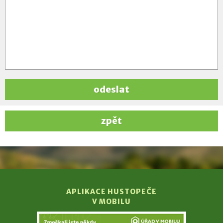
odeslat
zpět
APLIKACE HUSTOPEČE
V MOBILU