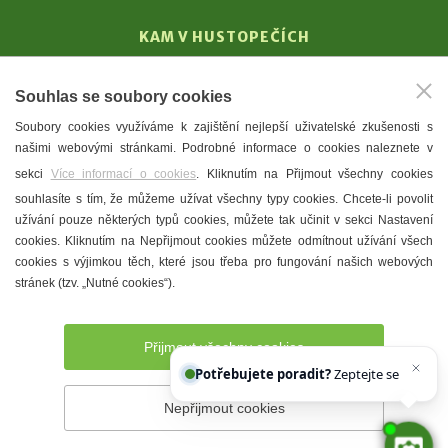
KAM V HUSTOPEČÍCH
Vinařství
Souhlas se soubory cookies
T. G. Masaryk
Soubory cookies využíváme k zajištění nejlepší uživatelské zkušenosti s
Mandloně
našimi webovými stránkami. Podrobné informace o cookies naleznete v
Ubytování
sekci
Více informací o cookies
. Kliknutím na Přijmout všechny cookies
Restaurace
souhlasíte s tím, že můžeme užívat všechny typy cookies. Chcete-li povolit
užívání pouze některých typů cookies, můžete tak učinit v sekci Nastavení
Městské muzeum a galerie
cookies. Kliknutím na Nepřijmout cookies můžete odmítnout užívání všech
Denní meníčka
cookies s výjimkou těch, které jsou třeba pro fungování našich webových
stránek (tzv. „Nutné cookies“).
Mapa města
Přijmout všechny cookies
Potřebujete poradit?
Zeptejte se našeho asi
Nepřijmout cookies
Prohlášení o přístupnosti
Správce webu
2026 © Město
Hustopeče