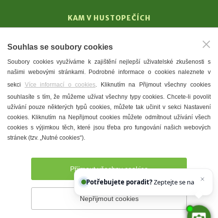
KAM V HUSTOPEČÍCH
Vinařství
Souhlas se soubory cookies
T. G. Masaryk
Soubory cookies využíváme k zajištění nejlepší uživatelské zkušenosti s
Mandloně
našimi webovými stránkami. Podrobné informace o cookies naleznete v
Ubytování
sekci
Více informací o cookies
. Kliknutím na Přijmout všechny cookies
Restaurace
souhlasíte s tím, že můžeme užívat všechny typy cookies. Chcete-li povolit
užívání pouze některých typů cookies, můžete tak učinit v sekci Nastavení
Městské muzeum a galerie
cookies. Kliknutím na Nepřijmout cookies můžete odmítnout užívání všech
Denní meníčka
cookies s výjimkou těch, které jsou třeba pro fungování našich webových
stránek (tzv. „Nutné cookies“).
Mapa města
Přijmout všechny cookies
Potřebujete poradit?
Zeptejte se našeho asist
Nepřijmout cookies
Prohlášení o přístupnosti
Správce webu
2026 © Město
Hustopeče