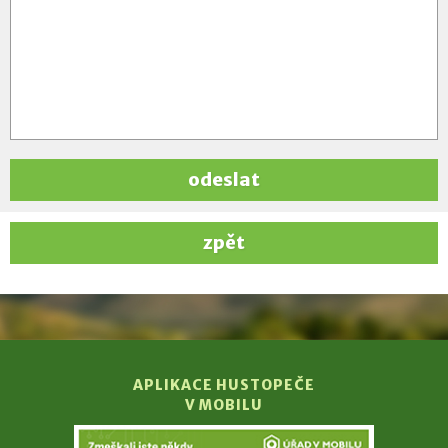
odeslat
zpět
APLIKACE HUSTOPEČE
V MOBILU