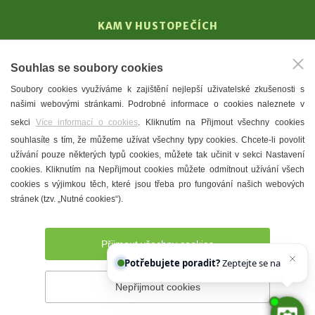
KAM V HUSTOPEČÍCH
Vinařství
Souhlas se soubory cookies
T. G. Masaryk
Soubory cookies využíváme k zajištění nejlepší uživatelské zkušenosti s
Mandloně
našimi webovými stránkami. Podrobné informace o cookies naleznete v
Ubytování
sekci
Více informací o cookies
. Kliknutím na Přijmout všechny cookies
Restaurace
souhlasíte s tím, že můžeme užívat všechny typy cookies. Chcete-li povolit
užívání pouze některých typů cookies, můžete tak učinit v sekci Nastavení
Městské muzeum a galerie
cookies. Kliknutím na Nepřijmout cookies můžete odmítnout užívání všech
Denní meníčka
cookies s výjimkou těch, které jsou třeba pro fungování našich webových
stránek (tzv. „Nutné cookies“).
Mapa města
Přijmout všechny cookies
Potřebujete poradit?
Zeptejte se našeho asis
Nepřijmout cookies
Prohlášení o přístupnosti
Správce webu
2026 © Město
Hustopeče