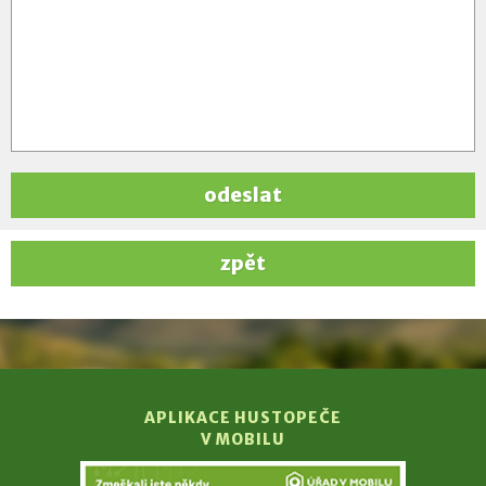
odeslat
zpět
APLIKACE HUSTOPEČE
V MOBILU