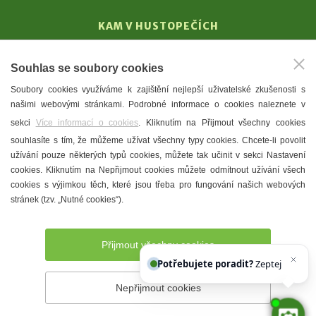
KAM V HUSTOPEČÍCH
Vinařství
Souhlas se soubory cookies
T. G. Masaryk
Soubory cookies využíváme k zajištění nejlepší uživatelské zkušenosti s
Mandloně
našimi webovými stránkami. Podrobné informace o cookies naleznete v
Ubytování
sekci
Více informací o cookies
. Kliknutím na Přijmout všechny cookies
Restaurace
souhlasíte s tím, že můžeme užívat všechny typy cookies. Chcete-li povolit
užívání pouze některých typů cookies, můžete tak učinit v sekci Nastavení
Městské muzeum a galerie
cookies. Kliknutím na Nepřijmout cookies můžete odmítnout užívání všech
Denní meníčka
cookies s výjimkou těch, které jsou třeba pro fungování našich webových
stránek (tzv. „Nutné cookies“).
Mapa města
Přijmout všechny cookies
Potřebujete poradit?
Zeptejte se naše
Nepřijmout cookies
Prohlášení o přístupnosti
Správce webu
2026 © Město
Hustopeče