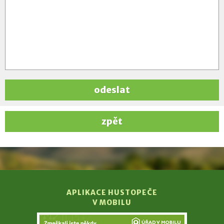
odeslat
zpět
APLIKACE HUSTOPEČE
V MOBILU