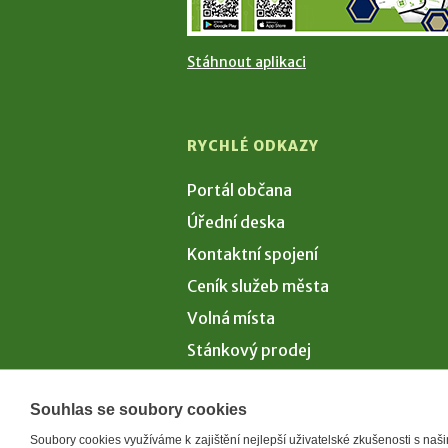
Stáhnout aplikaci
RYCHLÉ ODKAZY
Portál občana
Úřední deska
Kontaktní spojení
Ceník služeb města
Volná místa
Stánkový prodej
Volby 2026
Souhlas se soubory cookies
Soubory cookies využíváme k zajištění nejlepší uživatelské zkušenosti s na