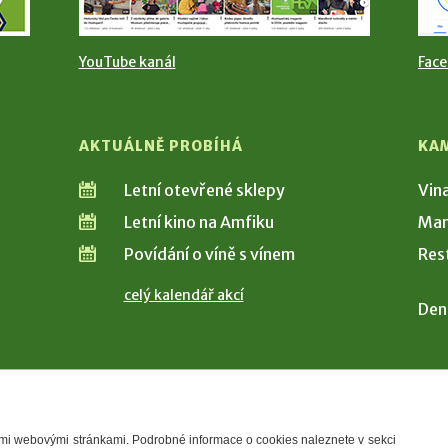
YouTube kanál
Fac
AKTUÁLNĚ PROBÍHÁ
KA
Letní otevřené sklepy
Vin
Letní kino na Amfiku
Man
Povídání o víně s vínem
Res
celý kalendář akcí
Den
šimi webovými stránkami. Podrobné informace o cookies naleznete v sekci