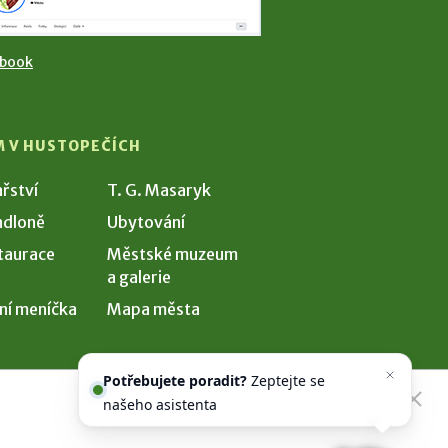
ebook
M V HUSTOPEČÍCH
ařství
T. G. Masaryk
dloně
Ubytování
taurace
Městské muzeum
a galerie
ní meníčka
Mapa města
Potřebujete poradit?
Zeptejte se
našeho asistenta
Chettyho
.