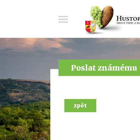
Menu
Poslat známému
zpět