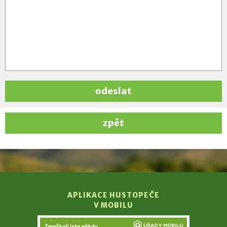
odeslat
zpět
APLIKACE HUSTOPEČE
V MOBILU