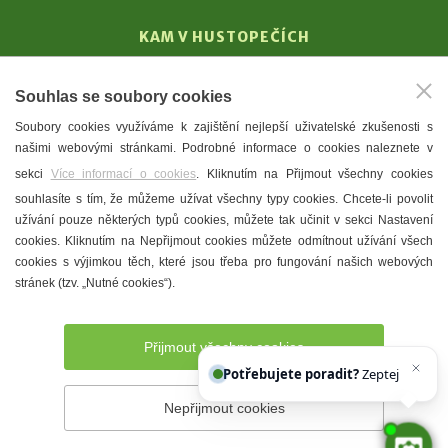
KAM V HUSTOPEČÍCH
Vinařství
Souhlas se soubory cookies
T. G. Masaryk
Soubory cookies využíváme k zajištění nejlepší uživatelské zkušenosti s
Mandloně
našimi webovými stránkami. Podrobné informace o cookies naleznete v
Ubytování
sekci
Více informací o cookies
. Kliknutím na Přijmout všechny cookies
Restaurace
souhlasíte s tím, že můžeme užívat všechny typy cookies. Chcete-li povolit
užívání pouze některých typů cookies, můžete tak učinit v sekci Nastavení
Městské muzeum a galerie
cookies. Kliknutím na Nepřijmout cookies můžete odmítnout užívání všech
Denní meníčka
cookies s výjimkou těch, které jsou třeba pro fungování našich webových
stránek (tzv. „Nutné cookies“).
Mapa města
Přijmout všechny cookies
Potřebujete poradit?
Zeptejte se naš
Nepřijmout cookies
Prohlášení o přístupnosti
Správce webu
2026 © Město
Hustopeče