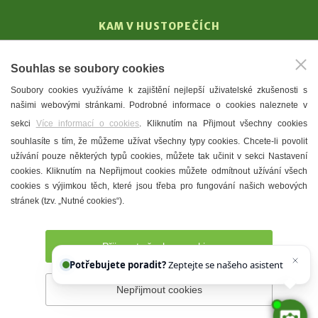
KAM V HUSTOPEČÍCH
Vinařství
Souhlas se soubory cookies
T. G. Masaryk
Soubory cookies využíváme k zajištění nejlepší uživatelské zkušenosti s
Mandloně
našimi webovými stránkami. Podrobné informace o cookies naleznete v
Ubytování
sekci
Více informací o cookies
. Kliknutím na Přijmout všechny cookies
Restaurace
souhlasíte s tím, že můžeme užívat všechny typy cookies. Chcete-li povolit
užívání pouze některých typů cookies, můžete tak učinit v sekci Nastavení
Městské muzeum a galerie
cookies. Kliknutím na Nepřijmout cookies můžete odmítnout užívání všech
Denní meníčka
cookies s výjimkou těch, které jsou třeba pro fungování našich webových
stránek (tzv. „Nutné cookies“).
Mapa města
Přijmout všechny cookies
Potřebujete poradit?
Zeptejte se našeho asistenta
Chetty
Nepřijmout cookies
Prohlášení o přístupnosti
Správce webu
2026 © Město
Hustopeče