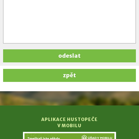
odeslat
zpět
APLIKACE HUSTOPEČE
V MOBILU