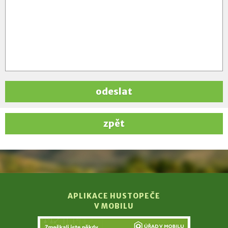
odeslat
zpět
APLIKACE HUSTOPEČE
V MOBILU