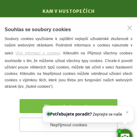
KAM V HUSTOPEČÍCH
Vinařství
Souhlas se soubory cookies
T. G. Masaryk
Soubory cookies využíváme k zajištění nejlepší uživatelské zkušenosti s
Mandloně
našimi webovými stránkami. Podrobné informace o cookies naleznete v
Ubytování
sekci
Více informací o cookies
. Kliknutím na Přijmout všechny cookies
Restaurace
souhlasíte s tím, že můžeme užívat všechny typy cookies. Chcete-li povolit
užívání pouze některých typů cookies, můžete tak učinit v sekci Nastavení
Městské muzeum a galerie
cookies. Kliknutím na Nepřijmout cookies můžete odmítnout užívání všech
Denní meníčka
cookies s výjimkou těch, které jsou třeba pro fungování našich webových
stránek (tzv. „Nutné cookies“).
Mapa města
Přijmout všechny cookies
Potřebujete poradit?
Zeptejte se našeho asiste
Nepřijmout cookies
Prohlášení o přístupnosti
Správce webu
2026 © Město
Hustopeče