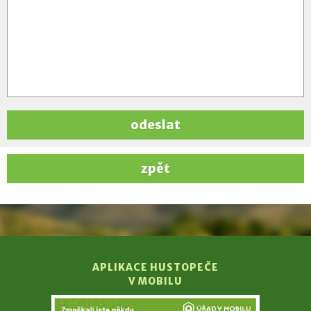
odeslat
zpět
APLIKACE HUSTOPEČE
V MOBILU