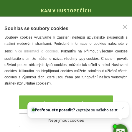
KAM V HUSTOPEČÍCH
Vinařství
Souhlas se soubory cookies
T. G. Masaryk
Soubory cookies využíváme k zajištění nejlepší uživatelské zkušenosti s
Mandloně
našimi webovými stránkami. Podrobné informace o cookies naleznete v
Ubytování
sekci
Více informací o cookies
. Kliknutím na Přijmout všechny cookies
Restaurace
souhlasíte s tím, že můžeme užívat všechny typy cookies. Chcete-li povolit
užívání pouze některých typů cookies, můžete tak učinit v sekci Nastavení
Městské muzeum a galerie
cookies. Kliknutím na Nepřijmout cookies můžete odmítnout užívání všech
Denní meníčka
cookies s výjimkou těch, které jsou třeba pro fungování našich webových
stránek (tzv. „Nutné cookies“).
Mapa města
Přijmout všechny cookies
Potřebujete poradit?
Zeptejte se našeho asistenta
Che
Nepřijmout cookies
Prohlášení o přístupnosti
Správce webu
2026 © Město
Hustopeče