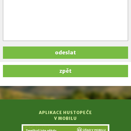
odeslat
zpět
APLIKACE HUSTOPEČE
V MOBILU