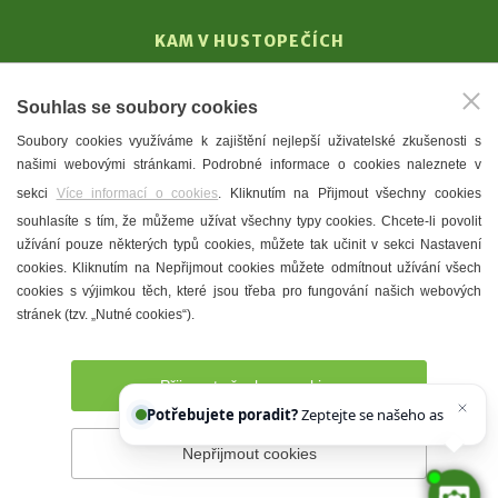
KAM V HUSTOPEČÍCH
Vinařství
Souhlas se soubory cookies
T. G. Masaryk
Soubory cookies využíváme k zajištění nejlepší uživatelské zkušenosti s
Mandloně
našimi webovými stránkami. Podrobné informace o cookies naleznete v
Ubytování
sekci
Více informací o cookies
. Kliknutím na Přijmout všechny cookies
Restaurace
souhlasíte s tím, že můžeme užívat všechny typy cookies. Chcete-li povolit
užívání pouze některých typů cookies, můžete tak učinit v sekci Nastavení
Městské muzeum a galerie
cookies. Kliknutím na Nepřijmout cookies můžete odmítnout užívání všech
Denní meníčka
cookies s výjimkou těch, které jsou třeba pro fungování našich webových
stránek (tzv. „Nutné cookies“).
Mapa města
Přijmout všechny cookies
Potřebujete poradit?
Zeptejte se našeho asistenta
Nepřijmout cookies
Prohlášení o přístupnosti
Správce webu
2026 © Město
Hustopeče