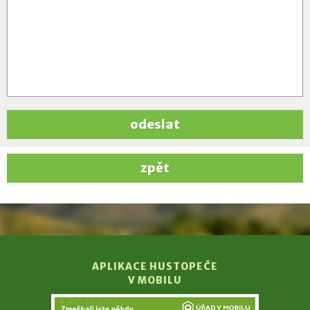
odeslat
zpět
APLIKACE HUSTOPEČE
V MOBILU