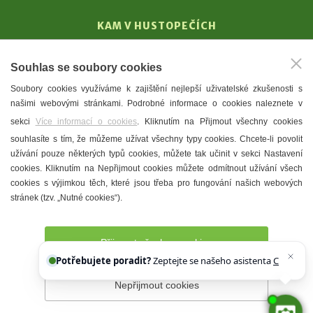
KAM V HUSTOPEČÍCH
Vinařství
Souhlas se soubory cookies
T. G. Masaryk
Soubory cookies využíváme k zajištění nejlepší uživatelské zkušenosti s
Mandloně
našimi webovými stránkami. Podrobné informace o cookies naleznete v
Ubytování
sekci
Více informací o cookies
. Kliknutím na Přijmout všechny cookies
Restaurace
souhlasíte s tím, že můžeme užívat všechny typy cookies. Chcete-li povolit
užívání pouze některých typů cookies, můžete tak učinit v sekci Nastavení
Městské muzeum a galerie
cookies. Kliknutím na Nepřijmout cookies můžete odmítnout užívání všech
Denní meníčka
cookies s výjimkou těch, které jsou třeba pro fungování našich webových
stránek (tzv. „Nutné cookies“).
Mapa města
Přijmout všechny cookies
Potřebujete poradit?
Zeptejte se našeho asistenta
Chettyho
.
Nepřijmout cookies
Prohlášení o přístupnosti
Správce webu
2026 © Město
Hustopeče