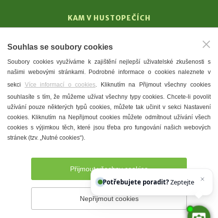
KAM V HUSTOPEČÍCH
Vinařství
Souhlas se soubory cookies
T. G. Masaryk
Soubory cookies využíváme k zajištění nejlepší uživatelské zkušenosti s
Mandloně
našimi webovými stránkami. Podrobné informace o cookies naleznete v
Ubytování
sekci
Více informací o cookies
. Kliknutím na Přijmout všechny cookies
Restaurace
souhlasíte s tím, že můžeme užívat všechny typy cookies. Chcete-li povolit
užívání pouze některých typů cookies, můžete tak učinit v sekci Nastavení
Městské muzeum a galerie
cookies. Kliknutím na Nepřijmout cookies můžete odmítnout užívání všech
Denní meníčka
cookies s výjimkou těch, které jsou třeba pro fungování našich webových
stránek (tzv. „Nutné cookies“).
Mapa města
Přijmout všechny cookies
Potřebujete poradit?
Zeptejte se našeho
Nepřijmout cookies
Prohlášení o přístupnosti
Správce webu
2026 © Město
Hustopeče