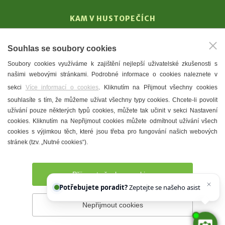
KAM V HUSTOPEČÍCH
Vinařství
Souhlas se soubory cookies
T. G. Masaryk
Soubory cookies využíváme k zajištění nejlepší uživatelské zkušenosti s
Mandloně
našimi webovými stránkami. Podrobné informace o cookies naleznete v
Ubytování
sekci
Více informací o cookies
. Kliknutím na Přijmout všechny cookies
Restaurace
souhlasíte s tím, že můžeme užívat všechny typy cookies. Chcete-li povolit
užívání pouze některých typů cookies, můžete tak učinit v sekci Nastavení
Městské muzeum a galerie
cookies. Kliknutím na Nepřijmout cookies můžete odmítnout užívání všech
Denní meníčka
cookies s výjimkou těch, které jsou třeba pro fungování našich webových
stránek (tzv. „Nutné cookies“).
Mapa města
Přijmout všechny cookies
Potřebujete poradit?
Zeptejte se našeho asistenta
Chet
Nepřijmout cookies
Prohlášení o přístupnosti
Správce webu
2026 © Město
Hustopeče