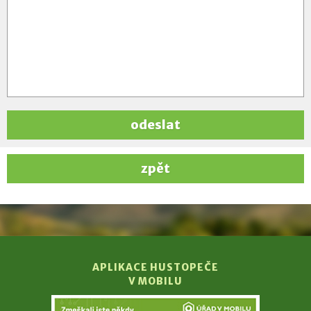
odeslat
zpět
APLIKACE HUSTOPEČE
V MOBILU