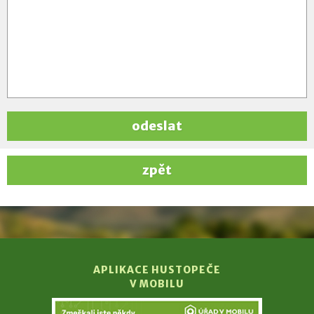
odeslat
zpět
APLIKACE HUSTOPEČE
V MOBILU