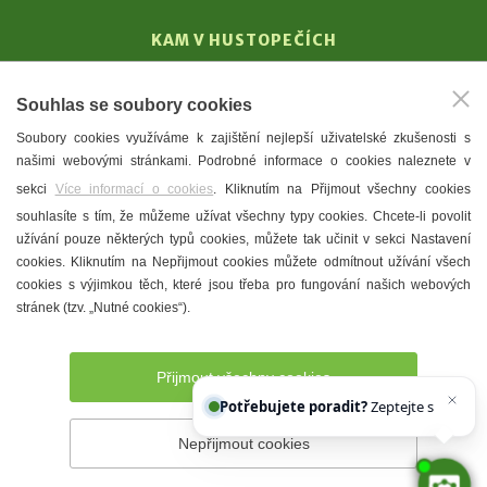
KAM V HUSTOPEČÍCH
Vinařství
Souhlas se soubory cookies
T. G. Masaryk
Soubory cookies využíváme k zajištění nejlepší uživatelské zkušenosti s
Mandloně
našimi webovými stránkami. Podrobné informace o cookies naleznete v
Ubytování
sekci
Více informací o cookies
. Kliknutím na Přijmout všechny cookies
Restaurace
souhlasíte s tím, že můžeme užívat všechny typy cookies. Chcete-li povolit
užívání pouze některých typů cookies, můžete tak učinit v sekci Nastavení
Městské muzeum a galerie
cookies. Kliknutím na Nepřijmout cookies můžete odmítnout užívání všech
Denní meníčka
cookies s výjimkou těch, které jsou třeba pro fungování našich webových
stránek (tzv. „Nutné cookies“).
Mapa města
Přijmout všechny cookies
Potřebujete poradit?
Zeptejte se našeho a
Nepřijmout cookies
Prohlášení o přístupnosti
Správce webu
2026 © Město
Hustopeče