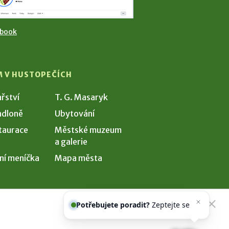
ebook
M V HUSTOPEČÍCH
ařství
T. G. Masaryk
dloně
Ubytování
taurace
Městské muzeum
a galerie
ní meníčka
Mapa města
Potřebujete poradit?
Zeptejte se
našeho asistenta
Chettyho
.