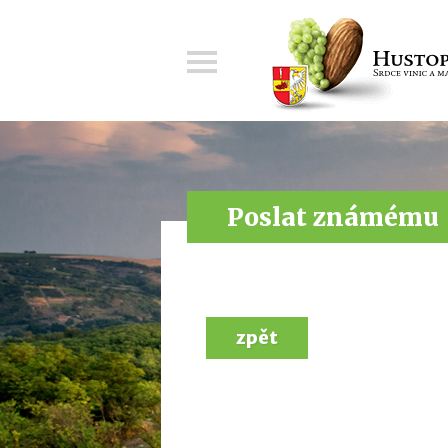
Menu
Poslat známému
zpět