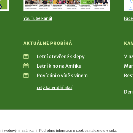
YouTube kanál
Fac
AKTUÁLNĚ PROBÍHÁ
KA
Letní otevřené sklepy
Vin
Letní kino na Amfiku
Man
Povídání o víně s vínem
Res
celý kalendář akcí
Den
šimi webovými stránkami. Podrobné informace o cookies naleznete v sekci