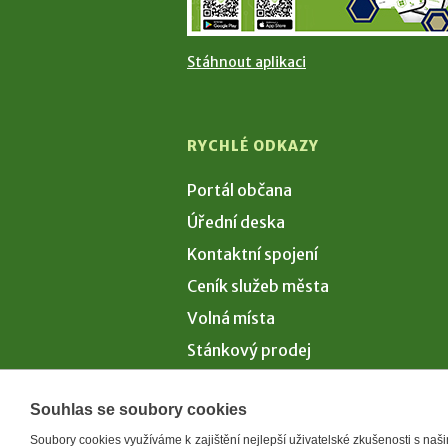
Stáhnout aplikaci
RYCHLÉ ODKAZY
Portál občana
Úřední deska
Kontaktní spojení
Ceník služeb města
Volná místa
Stánkový prodej
Volby 2026
Souhlas se soubory cookies
Soubory cookies využíváme k zajištění nejlepší uživatelské zkušenosti s na