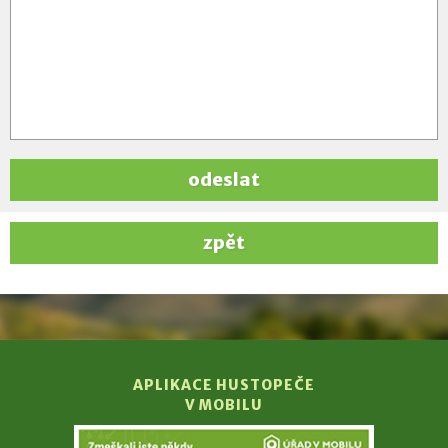
odeslat
zpět
APLIKACE HUSTOPEČE
V MOBILU