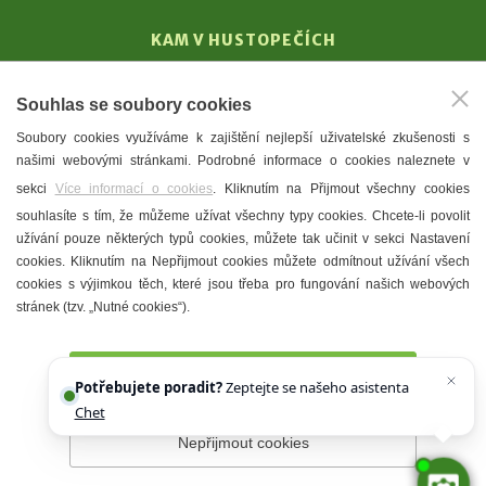
KAM V HUSTOPEČÍCH
Vinařství
Souhlas se soubory cookies
T. G. Masaryk
Soubory cookies využíváme k zajištění nejlepší uživatelské zkušenosti s
Mandloně
našimi webovými stránkami. Podrobné informace o cookies naleznete v
Ubytování
sekci
Více informací o cookies
. Kliknutím na Přijmout všechny cookies
Restaurace
souhlasíte s tím, že můžeme užívat všechny typy cookies. Chcete-li povolit
užívání pouze některých typů cookies, můžete tak učinit v sekci Nastavení
Městské muzeum a galerie
cookies. Kliknutím na Nepřijmout cookies můžete odmítnout užívání všech
Denní meníčka
cookies s výjimkou těch, které jsou třeba pro fungování našich webových
stránek (tzv. „Nutné cookies“).
Mapa města
Přijmout všechny cookies
Potřebujete poradit?
Zeptejte se našeho asistenta
Chettyho
.
Nepřijmout cookies
Prohlášení o přístupnosti
Správce webu
2026 © Město
Hustopeče