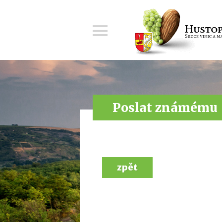
Menu
Poslat známému
zpět