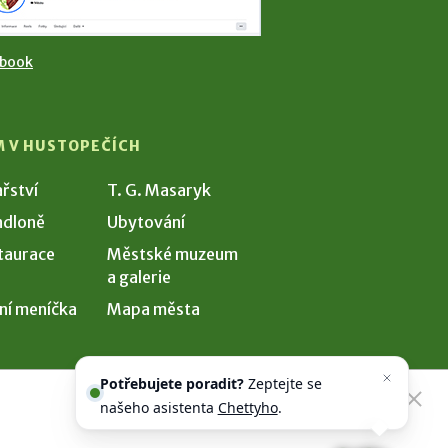
ebook
M V HUSTOPEČÍCH
ařství
T. G. Masaryk
dloně
Ubytování
taurace
Městské muzeum
a galerie
ní meníčka
Mapa města
Potřebujete poradit?
Zeptejte se
našeho asistenta
Chettyho
.