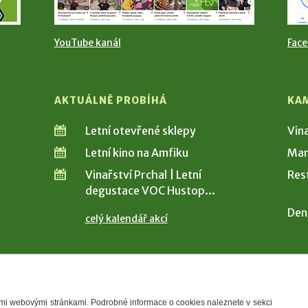
YouTube kanál
Fac
AKTUÁLNĚ PROBÍHÁ
KA
Letní otevřené sklepy
Vin
Letní kino na Amfiku
Man
Vinařství Prchal | Letní
Res
degustace VOC Hustop...
Den
celý kalendář akcí
šimi webovými stránkami. Podrobné informace o cookies naleznete v sekci