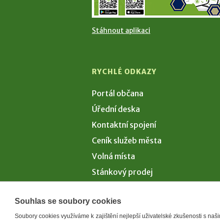
Stáhnout aplikaci
RYCHLÉ ODKAZY
Portál občana
Úřední deska
Kontaktní spojení
Ceník služeb města
Volná místa
Stánkový prodej
Volby 2026
Souhlas se soubory cookies
Soubory cookies využíváme k zajištění nejlepší uživatelské zkušenosti s na