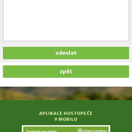
odeslat
zpět
APLIKACE HUSTOPEČE
V MOBILU