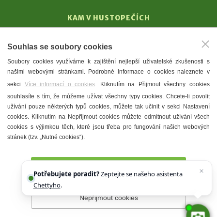
KAM V HUSTOPEČÍCH
Vinařství
Souhlas se soubory cookies
T. G. Masaryk
Soubory cookies využíváme k zajištění nejlepší uživatelské zkušenosti s
Mandloně
našimi webovými stránkami. Podrobné informace o cookies naleznete v
Ubytování
sekci
Více informací o cookies
. Kliknutím na Přijmout všechny cookies
Restaurace
souhlasíte s tím, že můžeme užívat všechny typy cookies. Chcete-li povolit
užívání pouze některých typů cookies, můžete tak učinit v sekci Nastavení
Městské muzeum a galerie
cookies. Kliknutím na Nepřijmout cookies můžete odmítnout užívání všech
Denní meníčka
cookies s výjimkou těch, které jsou třeba pro fungování našich webových
stránek (tzv. „Nutné cookies“).
Mapa města
Přijmout všechny cookies
Potřebujete poradit?
Zeptejte se našeho asistenta
Chettyho
.
Nepřijmout cookies
Prohlášení o přístupnosti
Správce webu
2026 © Město
Hustopeče