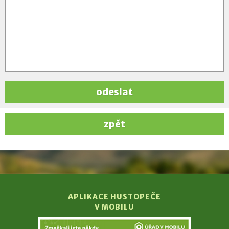
odeslat
zpět
APLIKACE HUSTOPEČE
V MOBILU