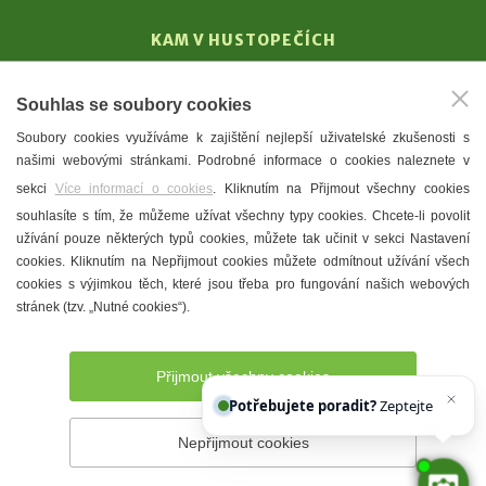
KAM V HUSTOPEČÍCH
Vinařství
Souhlas se soubory cookies
T. G. Masaryk
Soubory cookies využíváme k zajištění nejlepší uživatelské zkušenosti s
Mandloně
našimi webovými stránkami. Podrobné informace o cookies naleznete v
Ubytování
sekci
Více informací o cookies
. Kliknutím na Přijmout všechny cookies
Restaurace
souhlasíte s tím, že můžeme užívat všechny typy cookies. Chcete-li povolit
užívání pouze některých typů cookies, můžete tak učinit v sekci Nastavení
Městské muzeum a galerie
cookies. Kliknutím na Nepřijmout cookies můžete odmítnout užívání všech
Denní meníčka
cookies s výjimkou těch, které jsou třeba pro fungování našich webových
stránek (tzv. „Nutné cookies“).
Mapa města
Přijmout všechny cookies
Potřebujete poradit?
Zeptejte se našeho
Nepřijmout cookies
Prohlášení o přístupnosti
Správce webu
2026 © Město
Hustopeče