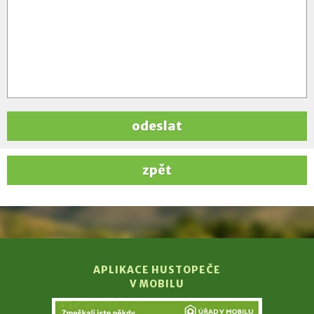
odeslat
zpět
APLIKACE HUSTOPEČE
V MOBILU