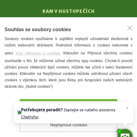
KAM V HUSTOPEČÍCH
Vinařství
Souhlas se soubory cookies
T. G. Masaryk
Soubory cookies využíváme k zajištění nejlepší uživatelské zkušenosti s
Mandloně
našimi webovými stránkami. Podrobné informace o cookies naleznete v
Ubytování
sekci
Více informací o cookies
. Kliknutím na Přijmout všechny cookies
Restaurace
souhlasíte s tím, že můžeme užívat všechny typy cookies. Chcete-li povolit
užívání pouze některých typů cookies, můžete tak učinit v sekci Nastavení
Městské muzeum a galerie
cookies. Kliknutím na Nepřijmout cookies můžete odmítnout užívání všech
Denní meníčka
cookies s výjimkou těch, které jsou třeba pro fungování našich webových
stránek (tzv. „Nutné cookies“).
Mapa města
Přijmout všechny cookies
Potřebujete poradit?
Zeptejte se našeho asistenta
Chettyho
.
Nepřijmout cookies
Prohlášení o přístupnosti
Správce webu
2026 © Město
Hustopeče